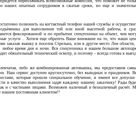
 придётся переплачивать всевозможные комиссии, что поможет не толь
ью наших опытных сотрудников в сжатые сроки, но еще и значитель
достаточно позвонить на когтактный телефон нашей службы и осуществи
подъёмника для выполнения той или иной высотной работы, и сра
танется фиксированной и по прибытии спецтехники на объект, чем мог
чные услуги .. Хотим еще обратить Ваше внимание на то, что наши це
ами заказав вышку в поселок Стрельна, или в другое место Лен области,
 любое время дня и ночи. Вся спецтехника в нашем большом автопар
дит обязательный технический осмотр, и поэтому - всегда готова к выез
коленчатая, либо же комбинированная автовышка, мы предоставим сам
и. Наш сервис доступен круглосуточно, без выходных и праздников. В
стами, которые прошли специальное обучение, и имеют все допуски
сти и качество выполнения задач каждому нашему заказчику! Рады буд
так и с частными лицами. Возможен наличный и безналичный расчёт. 
те нашим постоянным клиентом!!