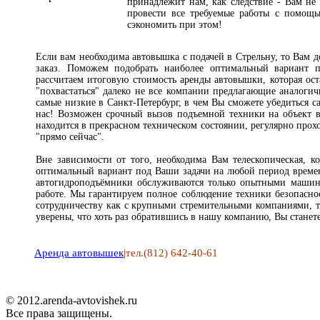
принадлежит нам, как следствие - Вам не
провести все требуемые работы с помощ
сэкономить при этом!
Если вам необходима автовышка с подачей в Стрельну, то Вам 
заказ. Поможем подобрать наиболее оптимальный вариант 
рассчитаем итоговую стоимость аренды автовышки, которая ос
"похвастаться" далеко не все компании предлагающие аналоги
самые низкие в Санкт-Петербург, в чем Вы сможете убедиться с
нас! Возможен срочный вызов подъемной техники на объект в
находится в прекрасном техническом состоянии, регулярно прохо
"прямо сейчас".
Вне зависимости от того, необходима Вам телескопическая, 
оптимальный вариант под Ваши задачи на любой период времен
автогидроподъёмники обслуживаются только опытными машини
работе. Мы гарантируем полное соблюдение техники безопасно
сотрудничеству как с крупными стремительными компаниями, 
уверены, что хоть раз обратившись в нашу компанию, Вы стане
Аренда автовышек
|тел.(812) 642-40-61
© 2012.arenda-avtovishek.ru
Все права защищены.