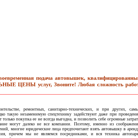
Своевременная подача автовышек, квалифицированны
Е ЦЕНЫ услуг, Звоните! Любая сложность работ
оительстве, ремонтных, санитарно-технических, и при других, сам
едко такую незаменимую спецтехнику задействуют даже при проведен
только покупка ее не всегда выгодна, и позволить себе огромные затра
ание могут далеко не все компании. Поэтому, именно из соображен
ний, многие юридические лица предпочитают взять автовышку в аренд
ия, причем мы не являемся посредниками, и вся техника автопар