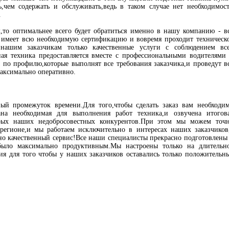
ь,чем содержать и обслуживать,ведь в таком случае нет необходимос
.
,то оптимальнее всего будет обратиться именно в нашу компанию - в
е имеет всю необходимую сертификацию и вовремя проходит техническ
 нашим заказчикам только качественные услуги с соблюдением вс
ая техника предоставляется вместе с профессиональными водителями
по профилю,которые выполнят все требования заказчика,и проведут в
аксимально оперативно.
ый промежуток времени.Для того,чтобы сделать заказ вам необходи
ана необходимая для выполнения работ техника,и озвучена итогов
торых наших недобросовестных конкурентов.При этом мы можем точ
 регионе,и мы работаем исключительно в интересах наших заказчиков
но качественный сервис!Все наши специалисты прекрасно подготовлены
 было максимально продуктивным.Мы настроены только на длительн
ия для того чтобы у наших заказчиков оставались только положительн