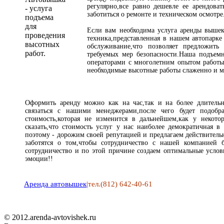
регулярно,все равно дешевле ее арендоват
заботиться о ремонте и техническом осмотре
Если вам необходима услуга аренды вышек
техника,представленная в нашем автопарк
обслуживание,что позволяет предложить
требуемых мер безопасности.Наша подъемн
операторами с многолетним опытом работы 
необходимые высотные работы слаженно и м
Оформить аренду можно как на час,так и на более длительн
связаться с нашими менеджерами,после чего будет подобр
стоимость,которая не изменится в дальнейшем,как у неко
сказать,что стоимость услуг у нас наиболее демократичная в
поэтому - дорожим своей репутацией и предлагаем действитель
заботятся о том,чтобы сотрудничество с нашей компанией
сотрудничество и по этой причине создаем оптимальные услов
эмоции!!
Аренда автовышек
|тел.(812) 642-40-61
© 2012.arenda-avtovishek.ru