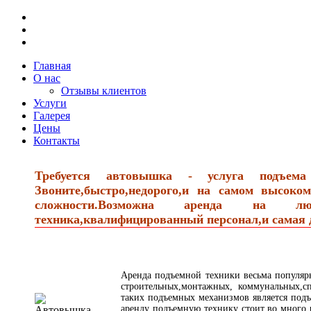
Главная
О нас
Отзывы клиентов
Услуги
Галерея
Цены
Контакты
Требуется автовышка - услуга подъем
Звоните,быстро,недорого,и на самом высок
сложности.Возможна аренда на люб
техника,квалифицированный персонал,и самая д
Аренда подъемной техники весьма популяр
строительных,монтажных, коммунальных,сп
таких подъемных механизмов является подъ
аренду подъемную технику стоит во много 