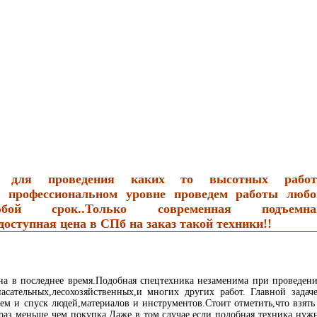
а для проведения каких то высотных работ
ом профессиональном уровне проведем работы любо
ой срок..Только современная подъемна
оступная цена в СПб на заказ такой техники!!
на в последнее время.Подобная спецтехника незаменима при проведен
асательных,лесохозяйственных,и многих других работ. Главной задач
ем и спуск людей,материалов и инструментов.Стоит отметить,что взять
раз меньше чем покупка.Даже в том случае,если подобная техника нуж